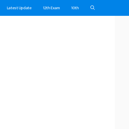
Latest Update
12th Exam
10th