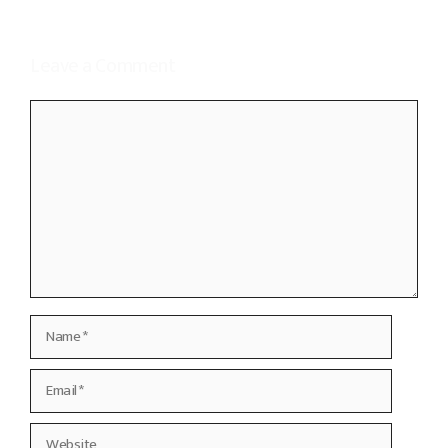
Leave a Comment
Comment
Name
Email
Website