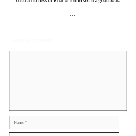
cultural richness of Bihar or immersed in a good book.
...
Leave a Comment
Comment
Name
Email