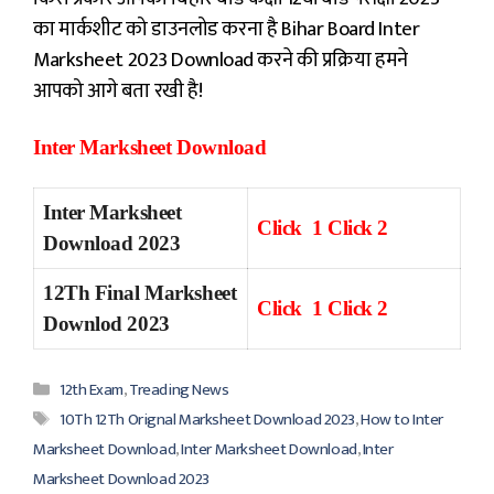
का मार्कशीट को डाउनलोड करना है Bihar Board Inter
Marksheet 2023 Download करने की प्रक्रिया हमने
आपको आगे बता रखी है!
Inter Marksheet Download
Inter Marksheet
Click 1
Click 2
Download 2023
12Th Final Marksheet
Click 1
Click 2
Downlod 2023
Categories
12th Exam
,
Treading News
Tags
10Th 12Th Orignal Marksheet Download 2023
,
How to Inter
Marksheet Download
,
Inter Marksheet Download
,
Inter
Marksheet Download 2023