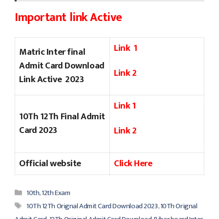
Important link Active
Link 1
Matric Inter final
Admit Card Download
Link 2
Link Active 2023
Link 1
10Th 12Th Final Admit
Card 2023
Link 2
Official website
Click Here
Categories
10th
,
12th Exam
Tags
10Th 12Th Orignal Admit Card Download 2023
,
10Th Orignal